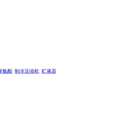
聚氨酯
制冷压缩机
贮液器