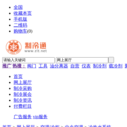
全国
收藏本页
手机版
二维码
购物车
(
0
)
推广
热搜：
阀门
工具
油分离器
自营
仪表
制冷剂
载冷剂
首页
网上展厅
制冷采购
制冷展会
制冷资讯
付费栏目
广告服务
vip服务