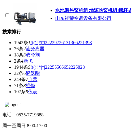
水地源热泵机组 地源热泵机组 螺杆
山东祥荣空调设备有限公司
搜索排行
1942条
1
!(()!|*|*|22229726131366221398
26条
2
油分离器
18条
3
载冷剂
2条
4
新飞
1944条
5
!(()!|*|*|22255566652225828
32条
6
聚氨酯
249条
7
自营
71条
8
维修
107条
9
仪表
电话：0535-7719888
周一至周日 8:00-17:00