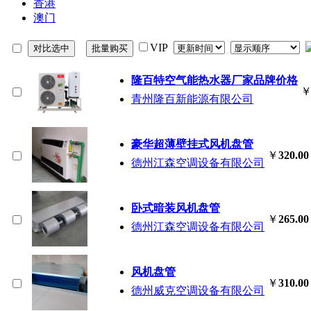
香港
澳门
VIP
隆百特空气能热水器厂家品牌价格
青州隆百新能源有限公司
豪华超薄壁挂式风机盘管
￥
320.00
德州江森空调设备有限公司
卧式暗装风机盘管
￥
265.00
德州江森空调设备有限公司
风机盘管
￥
310.00
德州威克空调设备有限公司