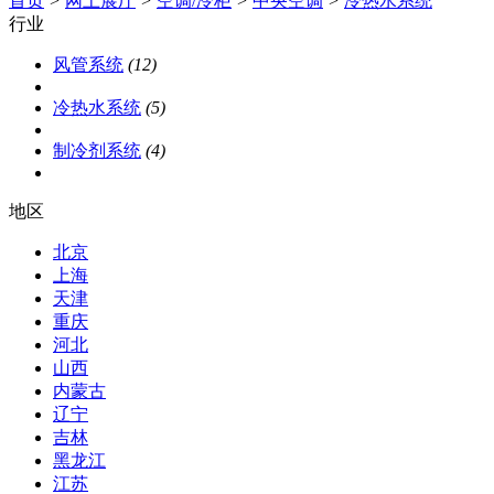
首页
>
网上展厅
>
空调/冷柜
>
中央空调
>
冷热水系统
行业
风管系统
(12)
冷热水系统
(5)
制冷剂系统
(4)
地区
北京
上海
天津
重庆
河北
山西
内蒙古
辽宁
吉林
黑龙江
江苏