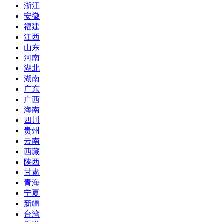
浙江
安徽
福建
江西
山东
河南
湖北
湖南
广东
广西
海南
四川
贵州
云南
西藏
陕西
甘肃
青海
宁夏
新疆
台湾