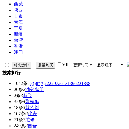
西藏
陕西
甘肃
青海
宁夏
新疆
台湾
香港
澳门
VIP
搜索排行
1942条
1
!(()!|*|*|22229726131366221398
26条
2
油分离器
2条
3
新飞
32条
4
聚氨酯
18条
5
载冷剂
107条
6
仪表
71条
7
维修
249条
8
自营