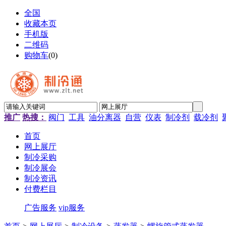
全国
收藏本页
手机版
二维码
购物车
(
0
)
推广
热搜：
阀门
工具
油分离器
自营
仪表
制冷剂
载冷剂
首页
网上展厅
制冷采购
制冷展会
制冷资讯
付费栏目
广告服务
vip服务