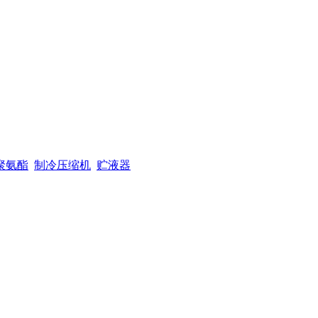
聚氨酯
制冷压缩机
贮液器