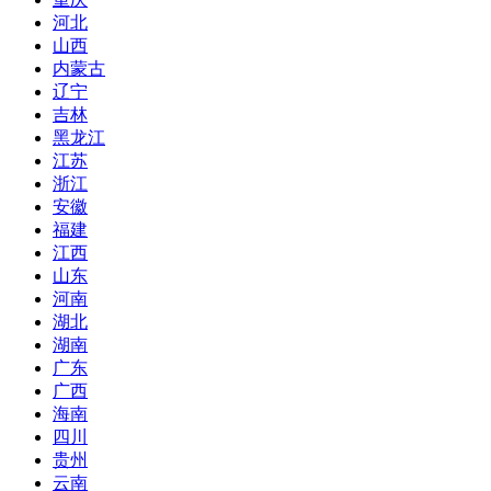
河北
山西
内蒙古
辽宁
吉林
黑龙江
江苏
浙江
安徽
福建
江西
山东
河南
湖北
湖南
广东
广西
海南
四川
贵州
云南