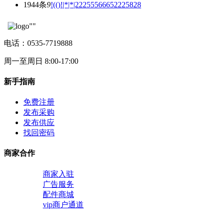
1944条
9
!(()!|*|*|22255566652225828
电话：0535-7719888
周一至周日 8:00-17:00
新手指南
免费注册
发布采购
发布供应
找回密码
商家合作
商家入驻
广告服务
配件商城
vip商户通道