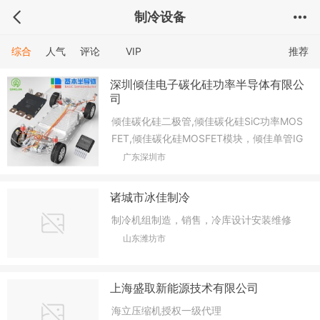
制冷设备
综合
人气
评论
VIP
推荐
深圳倾佳电子碳化硅功率半导体有限公
司
倾佳碳化硅二极管,倾佳碳化硅SiC功率MOS
FET,倾佳碳化硅MOSFET模块，倾佳单管IG
BT，倾佳IGBT模块，倾佳隔离驱动IC，倾
广东深圳市
佳创新型车规级连接器，倾佳汽车智能互联
连接器与线束，倾佳新能源汽车连接器，倾
诸城市冰佳制冷
佳新能源汽车高压连接器与线束，倾佳直流
制冷机组制造，销售，冷库设计安装维修
充电座，倾佳耐高压连接器&插座，倾佳高
山东潍坊市
能效电源连接器，倾佳大功率RC-IGBT模
块，倾佳IGBT模块驱动器，倾佳SiC碳化硅
MOSFET模块驱动板，倾佳碳化硅(SiC)MO
上海盛取新能源技术有限公司
SFET模块，倾佳IGBT模块，倾佳RC-IGBT
模块，倾佳碳化硅(SiC)MOSFET
海立压缩机授权一级代理