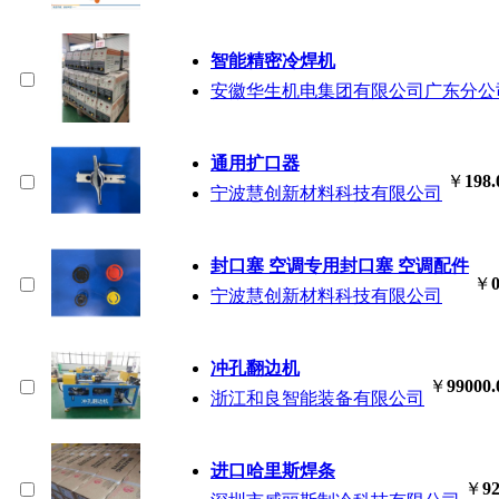
智能精密冷焊机
安徽华生机电集团有限公司广东分公
通用扩口器
￥
198.
宁波慧创新材料科技有限公司
封口塞 空调专用封口塞 空调配件
￥
0
宁波慧创新材料科技有限公司
冲孔翻边机
￥
99000.
浙江和良智能装备有限公司
进口哈里斯焊条
￥
92