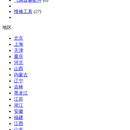
气调设备配件
(0)
维修工具
(27)
地区
北京
上海
天津
重庆
河北
山西
内蒙古
辽宁
吉林
黑龙江
江苏
浙江
安徽
福建
江西
山东