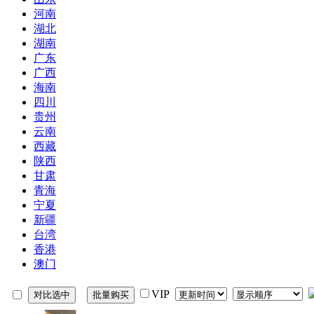
河南
湖北
湖南
广东
广西
海南
四川
贵州
云南
西藏
陕西
甘肃
青海
宁夏
新疆
台湾
香港
澳门
VIP