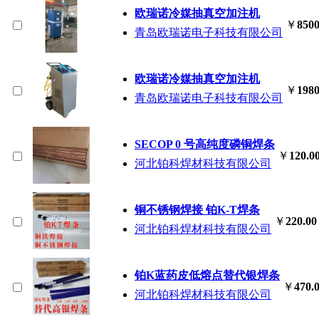
欧瑞诺冷媒抽真空加注机
￥
8500
青岛欧瑞诺电子科技有限公司
欧瑞诺冷媒抽真空加注机
￥
1980
青岛欧瑞诺电子科技有限公司
SECOP 0 号高纯度磷铜焊条
￥
120.0
河北铂科焊材科技有限公司
铜不锈钢焊接 铂K-T焊条
￥
220.00
河北铂科焊材科技有限公司
铂K蓝药皮低熔点替代银焊条
￥
470.
河北铂科焊材科技有限公司