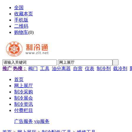
全国
收藏本页
手机版
二维码
购物车
(
0
)
推广
热搜：
阀门
工具
油分离器
自营
仪表
制冷剂
载冷剂
首页
网上展厅
制冷采购
制冷展会
制冷资讯
付费栏目
广告服务
vip服务