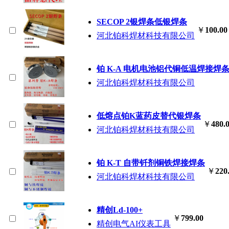
SECOP 2银焊条低银焊条
￥
100.00
河北铂科焊材科技有限公司
铂 K-A 电机电池铝代铜低温焊接焊
河北铂科焊材科技有限公司
低熔点铂K蓝药皮替代银焊条
￥
480.
河北铂科焊材科技有限公司
铂 K-T 自带钎剂铜铁焊接焊条
￥
220
河北铂科焊材科技有限公司
精创Ld-100+
￥
799.00
精创电气AI仪表工具