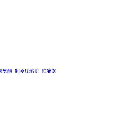
聚氨酯
制冷压缩机
贮液器